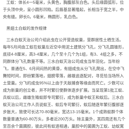
工蚁：体长4一5毫米，头黄色，胸腹部灰白色。头后缘圆弧形，位
于头顶中央，呈小圆形凹陷。后唇基显著隆起，长相当于宽之半，中
央有缝。卵长0。6毫米，椭圆形，乳白色。
黑翅土白蚁的发作规律
三水白蚁灭治公司介绍此虫在公开营造蚁巢，营群居性土栖生活。
每年5月间由工蚁在
蚁巢
左近空中用泥土建筑分飞孔，分飞孔圆锥形，
底径4-8厘米，高3-4厘米，几个至十几个为1组，有3、4组之多，不
同群体分飞孔数量不等。三水白蚁灭治公司成虫当年羽化，当年纷
飞，普通在5、6月间闷热的黄昏，有翅成虫从分飞孔爬出，在空中飞
舞短时间，即纷繁落地，翅膀零落，雌雄追逐配对，寻觅恰当场所入
土营巢。分飞的成虫95%以上由于天敌捕食等缘由而死亡。少数可以
成为新巢的创立者，并不时繁衍使群体逐步扩展。当呈现第1批工蚁、
兵蚁以后，雌雄生殖蚁即专司繁衍，成为新巢中蚁王和蚁后。三水白
蚁灭治公司工作人员说
蚁王、蚁后
专司繁衍，蚁后随逐年繁衍腹部逐
步胀大，致使可长达70-80毫米，宽达13-15毫米。1个成熟蚁群个体
数量普通为60-80万头，多者近200万头。除主巢外，其四周还有几个
至百余个菌圃腔，彼此间有蚁道相通，巢腔中的菌圃为工蚁、幼蚁寓