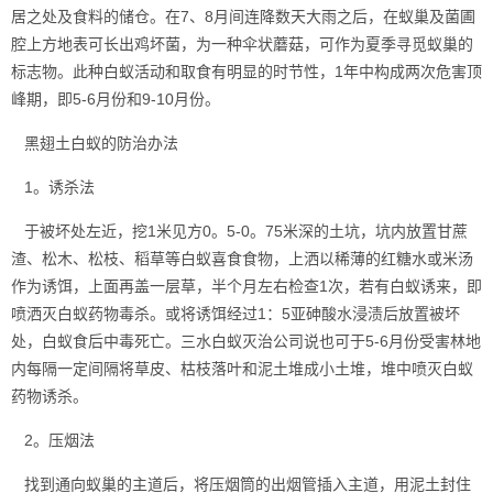
居之处及食料的储仓。在7、8月间连降数天大雨之后，在蚁巢及菌圃
腔上方地表可长出鸡坏菌，为一种伞状蘑菇，可作为夏季寻觅蚁巢的
标志物。此种白蚁活动和取食有明显的时节性，1年中构成两次危害顶
峰期，即5-6月份和9-10月份。
黑翅土白蚁的防治办法
1。诱杀法
于被坏处左近，挖1米见方0。5-0。75米深的土坑，坑内放置甘蔗
渣、松木、松枝、稻草等白蚁喜食食物，上洒以稀薄的红糖水或米汤
作为诱饵，上面再盖一层草，半个月左右检查1次，若有白蚁诱来，即
喷洒
灭白蚁
药物毒杀。或将诱饵经过1：5亚砷酸水浸渍后放置被坏
处，白蚁食后中毒死亡。三水白蚁灭治公司说也可于5-6月份受害林地
内每隔一定间隔将草皮、枯枝落叶和泥土堆成小土堆，堆中喷灭白蚁
药物诱杀。
2。压烟法
找到通向蚁巢的主道后，将压烟筒的出烟管插入主道，用泥土封住