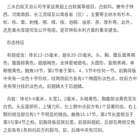
三水白蚁灭治公司
专家说黑翅土白蚁属等翅目，白蚁科。散布于陕
西、河南南部、长江流域及以南各省（区）。主要寄主树木有杉木、
松、栎、栗、刺槐、擦、樟、按、泡桐、油茶、茶、厚朴等，此外，
还危害水库堤坝及公开电缆。是农林和水利方面的重关键虫。
形态特征
有翅成虫：体长12-15毫米，翅长20-25毫米。头、胸、腹反面黑褐
色，腹面棕黄色，翅烟褐色，全体密被细毛。头圆形，复眼黑褐，单
眼橙黄色。触角19节，第2节善于第3、4、5节中任何一节。前胸背板
中央有一淡色十字形纹，纹两侧前方各有1个椭圆形淡色点，纹前方中
央有带分枝的淡色点。前翅鳞大于后翅鳞。
兵蚁：体长5-6毫米，头宽1。2毫米，头暗黄色，胸腹部淡黄色至灰
白色。头反面卵形，上镶刀形，左上颗中点前方有1个显著的齿，右上
颗的相当部位有1个不明显的微齿。触角15-17节，第2节长度相当于
第3与第4节之和。前胸背板前狭后宽，前部斜翘起，后部在两侧交角
之前各有1条斜向前方的裂沟，前、后缘中央有凹刻。