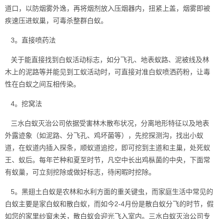
道口，以防烟雾外逸，再将烟剂放入压烟器内，扭紧上盖，烟雾即被
疾速压进蚁巢，可毒杀整群白蚁。
3。直接喷药法
关于能直接找到白蚁活动标志，如分飞孔、地表蚁路、泥被线及林
木上的泥路等并能见到工蚁活动时，可直接对准白蚁喷洒药粉，让毒
性在白蚁之间互相传染。
4。挖窝法
三水白蚁灭治公司依据受害林木散布状况，分离地形特征以及地表
外露迹象（如泥路、分飞孔、鸡坏菌等），先挖探测沟，找出小蚁
道，在蚁道内插入探条，顺蚁道追挖，即可挖到主道和主巢，处死蚁
王、蚁后。每年芒种和夏至时节，凡空中长出鸡枞菌的中央，下面常
有蚁巢，可立刻挖除或做好标志，待闲暇时挖除。
5。
黑翅土白蚁
是农林和水利方面的重关键虫，而家庭生活中常见的
白蚁主要是家白蚁和散白蚁，而如今2-4月份是散白蚁分飞的时节，假
如您的家里纱窗未关，散白蚁会迎光飞入室内。三水白蚁灭治公司专