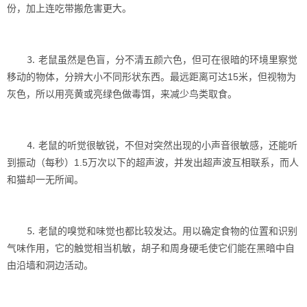
份，加上连吃带搬危害更大。
⒊ 老鼠虽然是色盲，分不清五颜六色，但可在很暗的环境里察觉
移动的物体，分辨大小不同形状东西。最远距离可达15米，但视物为
灰色，所以用亮黄或亮绿色做毒饵，来减少鸟类取食。
⒋ 老鼠的听觉很敏锐，不但对突然出现的小声音很敏感，还能听
到振动（每秒）1.5万次以下的超声波，并发出超声波互相联系，而人
和猫却一无所闻。
⒌ 老鼠的嗅觉和味觉也都比较发达。用以确定食物的位置和识别
气味作用，它的触觉相当机敏，胡子和周身硬毛使它们能在黑暗中自
由沿墙和洞边活动。