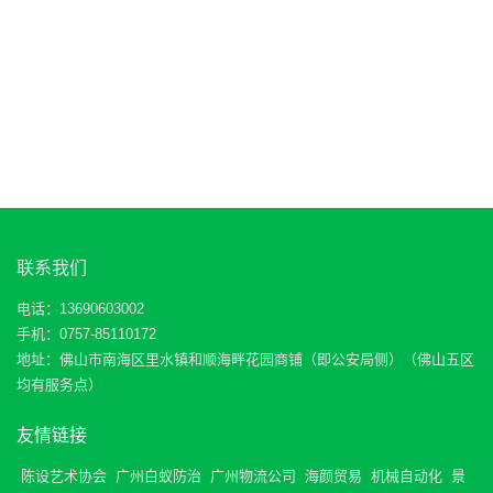
联系我们
电话：13690603002
手机：0757-85110172
地址：佛山市南海区里水镇和顺海畔花园商铺（即公安局侧）（佛山五区
均有服务点）
友情链接
陈设艺术协会
广州白蚁防治
广州物流公司
海颜贸易
机械自动化
景