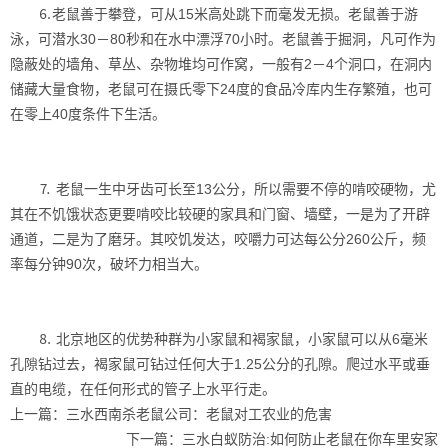
⒍老鼠善于攀登，可从15米高处跳下而毫发无损。老鼠善于游
泳，可潜水30－80秒和在水中漂浮70小时。老鼠善于掘洞，凡可作为
隐蔽处的墙角、草丛、杂物堆均可作窝，一般有2－4个洞口，在洞内
储藏大量食物，老鼠可在摄氏零下24度的食品冷库内生存繁殖，也可
在零上40度条件下生活。
⒎ 老鼠一生中牙齿可长至13公分，所以需要不停的啃咬硬物，尤
其在不饥饿状态更要啃咬比较硬的家具和门窗、墙壁，一是为了开辟
通道，二是为了磨牙。其咬饥发达，咬嚼力可达每公分260公斤，频
率每分钟90次，破坏力相当大。
⒏ 北京地区的优势种群为小家鼠和褐家鼠，小家鼠可以从6毫米
孔隙钻过去，褐家鼠可钻过任何大于1.25公分的孔隙。爬过水平或垂
直的电缆，在任何形式的管子上水平行走。
上一篇：
三水西南杀老鼠公司：老鼠对工农业的危害
下一篇：
三水白蚁防治:如何防止老鼠在你车里安家