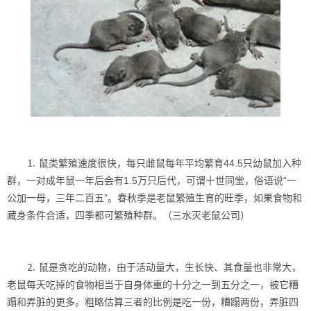
⒈ 鼠类繁殖速度很快，每只雌鼠每年平均繁育44.5只幼鼠加入种
群，一对成年鼠一年后会有1.5万只后代，可谓十世同堂，俗语说“一
公加一母，三年二百五”。春秋季是老鼠繁殖生育的旺季，如果食物和
藏身条件合适，四季都可繁殖种群。（三水灭老鼠公司）
⒉ 鼠是贪吃的动物，由于活动量大，生长快、其食量也非常大，
老鼠每天吃掉的食物相当于自身体重的十分之一到五分之一，被它糟
蹋和弄脏的更多。粗略估算三者的比例是吃一份，糟蹋两份，弄脏四