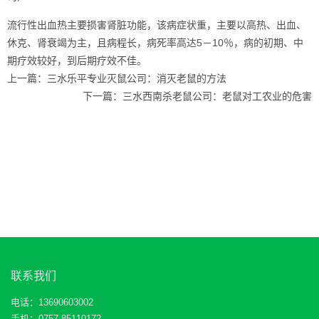
流行性出血热主要损害肾脏功能，该病症状重，主要以高热、出血、
休克、肾衰竭为主，且病程长，病死率高达5－10％，病的初期、中
期疗效较好，到后期疗效不佳。
上一篇：
三水乐平专业灭鼠公司：消灭老鼠的方法
下一篇：
三水西南杀老鼠公司：老鼠对工农业的危害
联系我们
电话：13690603002
手机：0757-85110172