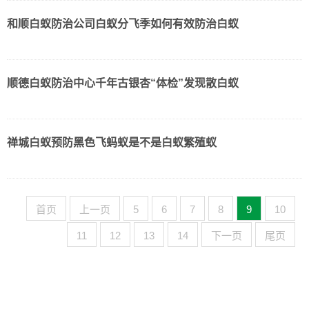
和顺白蚁防治公司白蚁分飞季如何有效防治白蚁
顺德白蚁防治中心千年古银杏“体检”发现散白蚁
禅城白蚁预防黑色飞蚂蚁是不是白蚁繁殖蚁
首页
上一页
5
6
7
8
9
10
11
12
13
14
下一页
尾页