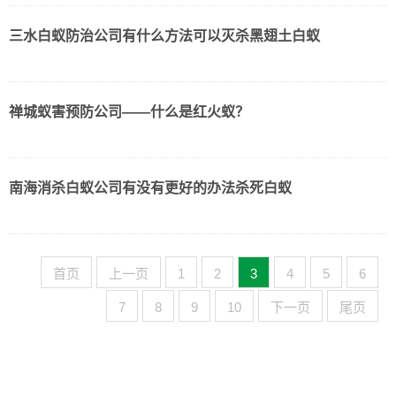
三水白蚁防治公司有什么方法可以灭杀黑翅土白蚁
禅城蚁害预防公司——什么是红火蚁？
南海消杀白蚁公司有没有更好的办法杀死白蚁
首页
上一页
1
2
3
4
5
6
7
8
9
10
下一页
尾页